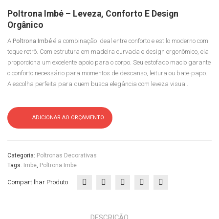
ger
ti
Poltrona Imbé – Leveza, Conforto E Design
Orgânico
A
Poltrona Imbé
é a combinação ideal entre conforto e estilo moderno com
toque retrô. Com estrutura em madeira curvada e design ergonômico, ela
proporciona um excelente apoio para o corpo. Seu estofado macio garante
o conforto necessário para momentos de descanso, leitura ou bate-papo.
A escolha perfeita para quem busca elegância com leveza visual.
ADICIONAR AO ORÇAMENTO
Categoria:
Poltronas Decorativas
Tags:
Imbe
,
Poltrona Imbe
Compartilhar Produto
DESCRIÇÃO