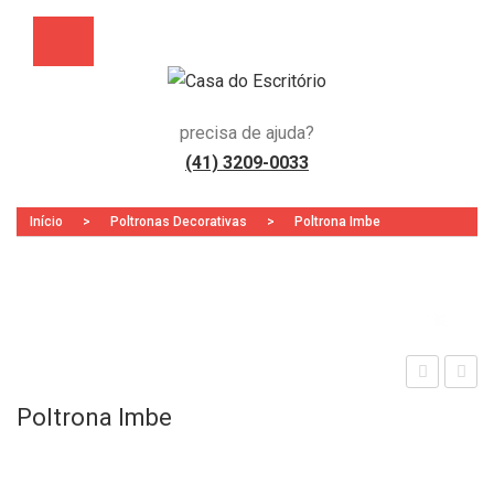
precisa de ajuda?
(41) 3209-0033
Início
>
Poltronas Decorativas
>
Poltrona Imbe
Zoo
oltr
ibou
Poltrona Imbe
ona
Cav
Ber
alet