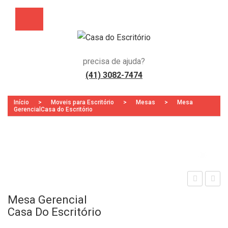
precisa de ajuda?
(41) 3082-7474
Início
>
Moveis para Escritório
>
Mesas
>
Mesa
GerencialCasa do Escritório
Zoo
adei
esa
Mesa Gerencial
ra
Ret
Casa Do Escritório
Pre
a