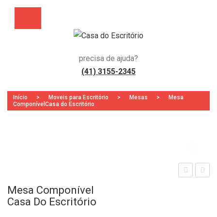
precisa de ajuda?
(41) 3155-2345
Início
>
Moveis para Escritório
>
Mesas
>
Mesa
ComponívelCasa do Escritório
Zoo
adei
esa
Mesa Componível
ra
Ret
Casa Do Escritório
Pre
a