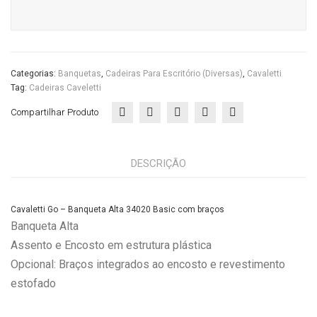
ços
com
braçosCasa
Cas
do
a
Escritório
do
Categorias:
Banquetas
,
Cadeiras Para Escritório (diversas)
,
Cavaletti
quantidade
Esc
Tag:
Cadeiras Caveletti
ritór
Compartilhar Produto
io
DESCRIÇÃO
Cavaletti Go – Banqueta Alta 34020 Basic com braços
Banqueta Alta
Assento e Encosto em estrutura plástica
Opcional: Braços integrados ao encosto e revestimento
estofado