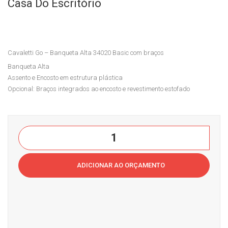
Go
Mai
Casa Do Escritório
–
s –
Cad
370
eira
01
Cavaletti Go – Banqueta Alta 34020 Basic com braços
Apr
Syn
Banqueta Alta
oxi
cro
Assento e Encosto em estrutura plástica
ma
n
Opcional: Braços integrados ao encosto e revestimento estofado
ção
3D
340
Nyl
06
on
Cavaletti
Co
Cas
Go
mpl
a
-
ADICIONAR AO ORÇAMENTO
ete
do
Banqueta
co
Esc
Alta
m
ritór
34020
bra
io
Basic