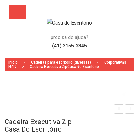
precisa de ajuda?
(41) 3155-2345
Início
>
Cadeiras para escritório (diversas)
>
Corporativas
Nr17
>
Cadeira Executiva ZipCasa do Escritório
Zoo
adei
adei
Cadeira Executiva Zip
ra
ra
Casa Do Escritório
Exe
Pre