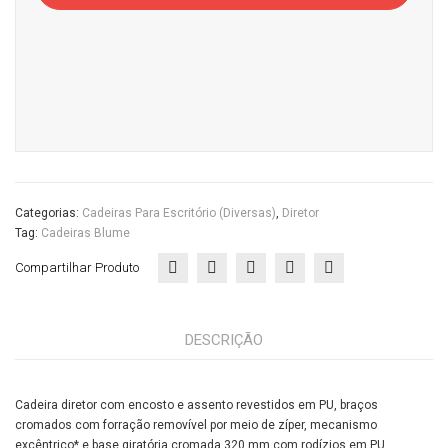
Casa
do
Escritório
quantidade
Categorias:
Cadeiras Para Escritório (diversas)
,
Diretor
Tag:
Cadeiras Blume
Compartilhar Produto
DESCRIÇÃO
Cadeira diretor com encosto e assento revestidos em PU, braços
cromados com forração removível por meio de zíper, mecanismo
excêntrico* e base giratória cromada 320 mm com rodízios em PU.