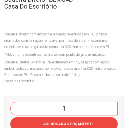
ção
ra
Casa Do Escritório
Tele
de
mar
Apr
keti
oxi
Cadeira diretor com encosto e assento revestidos em PU, braços
ng
ma
cromados com forração removível por meio de zíper, mecanismo
Cas
ção
excêntrico* e base giratória cromada 320 mm com rodízios em PU.
a
BL
*Mecanismo excêntrico: reclinável com ponto de giro avançado.
do
M10
Cadeira Diretor Giratória. Revestimento em PU, braços com apoio
Esc
7F
emborrachado, mecanismo relax c/trava e aranha 320 mm cromada.
Rodízios de PU. Recomendada para até 110kg.
ritór
Cas
Casa do Escritório
io
a
do
Esc
Cadeira
ritór
Diretor
io
BLM04D
ADICIONAR AO ORÇAMENTO