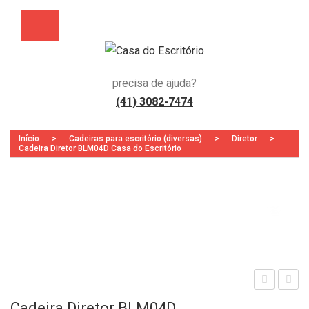
precisa de ajuda?
(41) 3082-7474
Início
>
Cadeiras para escritório (diversas)
>
Diretor
>
Cadeira Diretor BLM04D Casa do Escritório
Zoo
sta
adei
Cadeira Diretor BLM04D