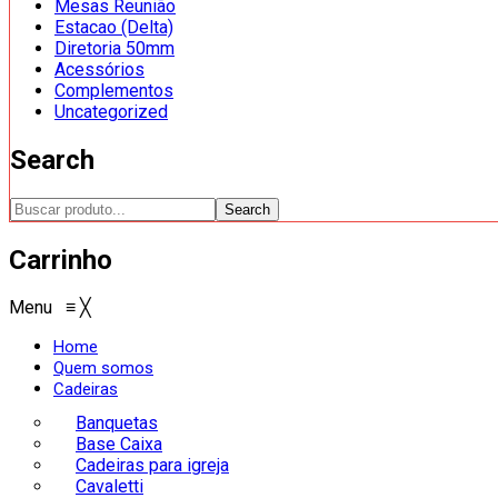
Mesas Reunião
Estacao (Delta)
Diretoria 50mm
Acessórios
Complementos
Uncategorized
Search
Search
Carrinho
Menu
≡
╳
Home
Quem somos
Cadeiras
Banquetas
Base Caixa
Cadeiras para igreja
Cavaletti