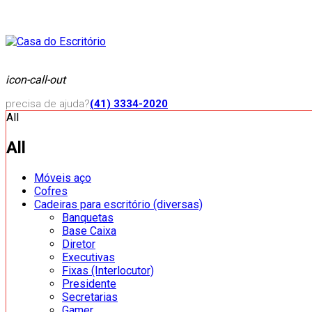
icon-call-out
precisa de ajuda?
(41) 3334-2020
All
All
Móveis aço
Cofres
Cadeiras para escritório (diversas)
Banquetas
Base Caixa
Diretor
Executivas
Fixas (Interlocutor)
Presidente
Secretarias
Gamer