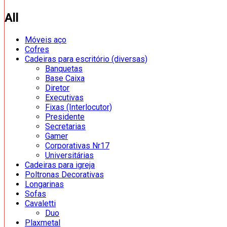
All
Móveis aço
Cofres
Cadeiras para escritório (diversas)
Banquetas
Base Caixa
Diretor
Executivas
Fixas (Interlocutor)
Presidente
Secretarias
Gamer
Corporativas Nr17
Universitárias
Cadeiras para igreja
Poltronas Decorativas
Longarinas
Sofas
Cavaletti
Duo
Plaxmetal