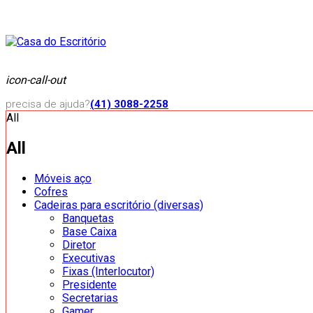
icon-call-out
precisa de ajuda?
(41) 3088-2258
All
All
Móveis aço
Cofres
Cadeiras para escritório (diversas)
Banquetas
Base Caixa
Diretor
Executivas
Fixas (Interlocutor)
Presidente
Secretarias
Gamer