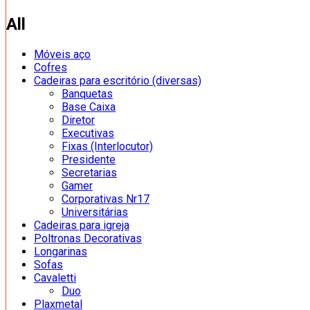
All
Móveis aço
Cofres
Cadeiras para escritório (diversas)
Banquetas
Base Caixa
Diretor
Executivas
Fixas (Interlocutor)
Presidente
Secretarias
Gamer
Corporativas Nr17
Universitárias
Cadeiras para igreja
Poltronas Decorativas
Longarinas
Sofas
Cavaletti
Duo
Plaxmetal