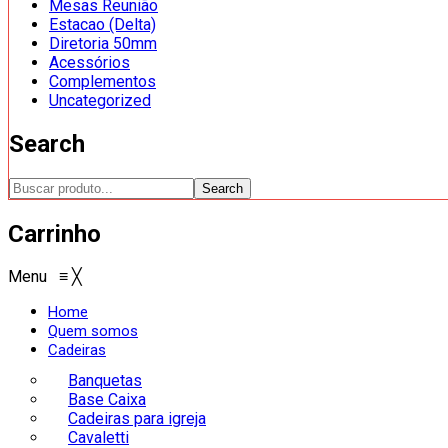
Mesas Reunião
Estacao (Delta)
Diretoria 50mm
Acessórios
Complementos
Uncategorized
Search
Search
Carrinho
Menu
≡
╳
Home
Quem somos
Cadeiras
Banquetas
Base Caixa
Cadeiras para igreja
Cavaletti