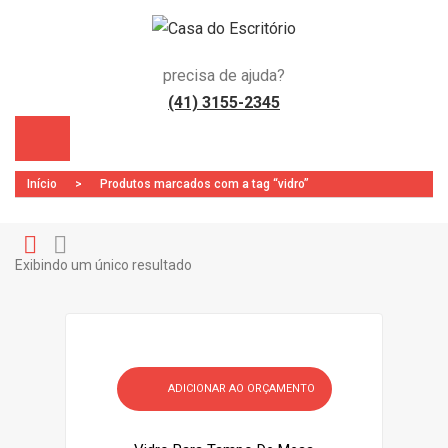
precisa de ajuda?
(41) 3155-2345
Início
>
Produtos marcados com a tag “vidro”
Exibindo um único resultado
Gr
Li
)
id
st
ADICIONAR AO ORÇAMENTO