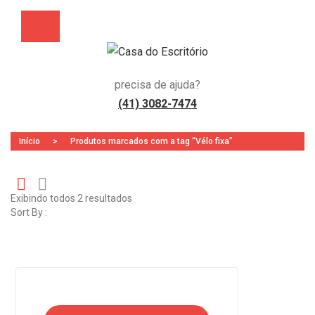
precisa de ajuda?
(41) 3082-7474
Início
>
Produtos marcados com a tag “Vélo fixa”
Exibindo todos 2 resultados
Gr
Li
Sort By :
id
st