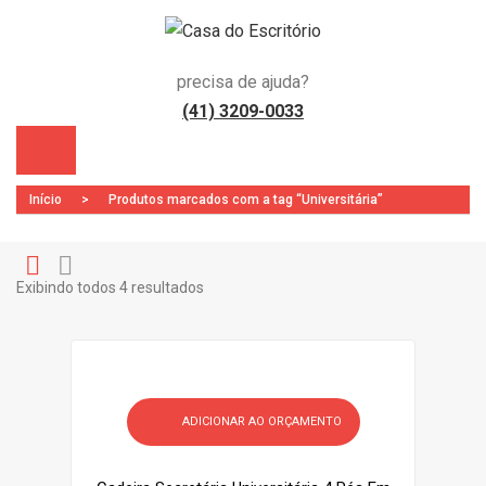
precisa de ajuda?
(41) 3209-0033
Início
>
Produtos marcados com a tag “Universitária”
Exibindo todos 4 resultados
Gr
Li
)
id
st
ADICIONAR AO ORÇAMENTO