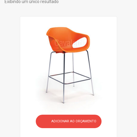
Exibindo um único resultado
Gr
Li
id
st
ADICIONAR AO ORÇAMENTO