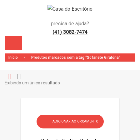
precisa de ajuda?
(41) 3082-7474
Início
>
Produtos marcados com a tag “Sofanete Giratória”
Exibindo um único resultado
Gr
Li
)
id
st
ADICIONAR AO ORÇAMENTO