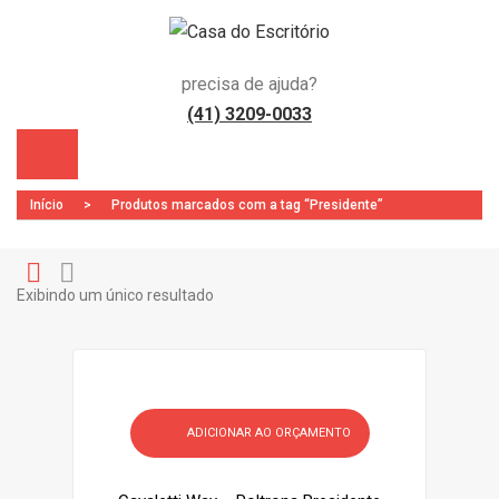
precisa de ajuda?
(41) 3209-0033
Início
>
Produtos marcados com a tag “Presidente”
Exibindo um único resultado
Gr
Li
)
id
st
ADICIONAR AO ORÇAMENTO