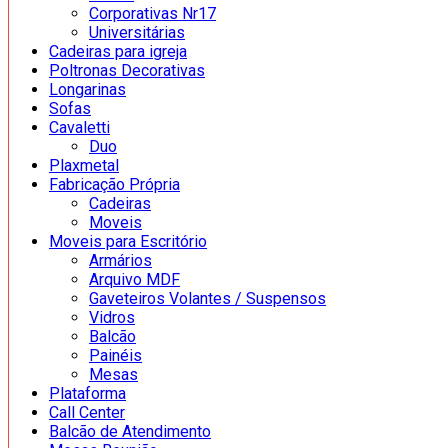
Corporativas Nr17
Universitárias
Cadeiras para igreja
Poltronas Decorativas
Longarinas
Sofas
Cavaletti
Duo
Plaxmetal
Fabricação Própria
Cadeiras
Moveis
Moveis para Escritório
Armários
Arquivo MDF
Gaveteiros Volantes / Suspensos
Vidros
Balcão
Painéis
Mesas
Plataforma
Call Center
Balcão de Atendimento