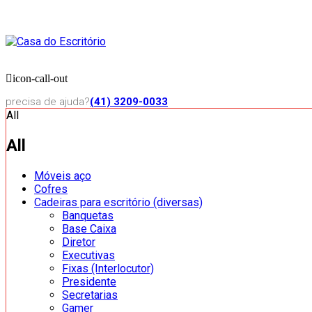
icon-call-out
precisa de ajuda?
(41) 3209-0033
All
All
Móveis aço
Cofres
Cadeiras para escritório (diversas)
Banquetas
Base Caixa
Diretor
Executivas
Fixas (Interlocutor)
Presidente
Secretarias
Gamer