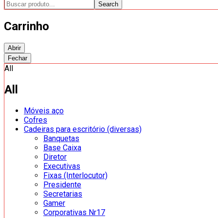
Search
Carrinho
Abrir
Fechar
All
All
Móveis aço
Cofres
Cadeiras para escritório (diversas)
Banquetas
Base Caixa
Diretor
Executivas
Fixas (Interlocutor)
Presidente
Secretarias
Gamer
Corporativas Nr17