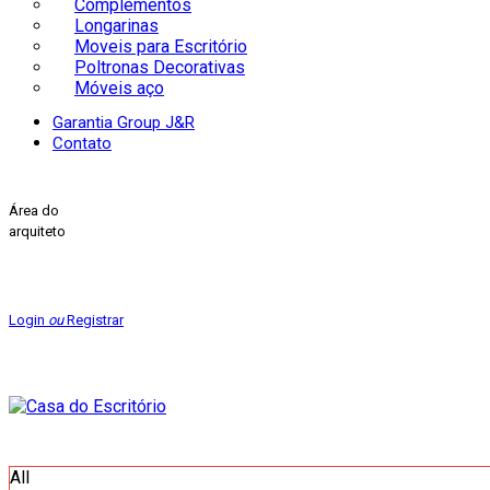
Complementos
Longarinas
Moveis para Escritório
Poltronas Decorativas
Móveis aço
Garantia Group J&R
Contato
Área do
arquiteto
Login
ou
Registrar
All