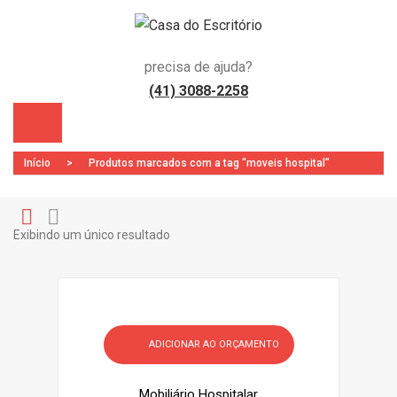
precisa de ajuda?
(41) 3088-2258
Início
>
Produtos marcados com a tag “moveis hospital”
Exibindo um único resultado
Gr
Li
)
id
st
ADICIONAR AO ORÇAMENTO
Mobiliário Hospitalar