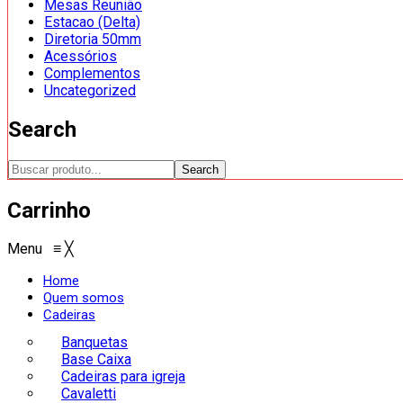
Mesas Reunião
Estacao (Delta)
Diretoria 50mm
Acessórios
Complementos
Uncategorized
Search
Search
Carrinho
Menu
≡
╳
Home
Quem somos
Cadeiras
Banquetas
Base Caixa
Cadeiras para igreja
Cavaletti