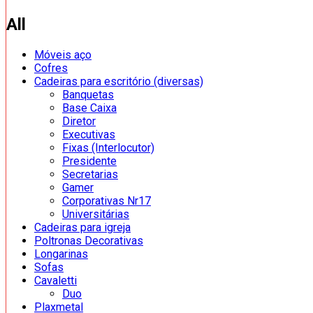
All
Móveis aço
Cofres
Cadeiras para escritório (diversas)
Banquetas
Base Caixa
Diretor
Executivas
Fixas (Interlocutor)
Presidente
Secretarias
Gamer
Corporativas Nr17
Universitárias
Cadeiras para igreja
Poltronas Decorativas
Longarinas
Sofas
Cavaletti
Duo
Plaxmetal