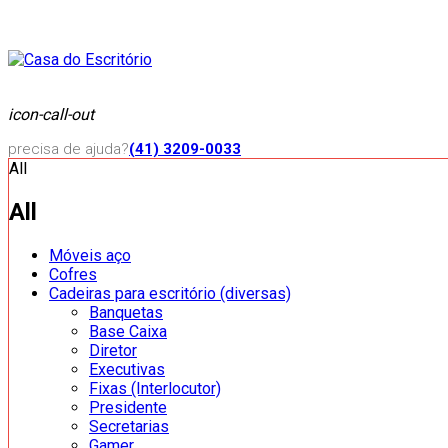
icon-call-out
precisa de ajuda?
(41) 3209-0033
All
All
Móveis aço
Cofres
Cadeiras para escritório (diversas)
Banquetas
Base Caixa
Diretor
Executivas
Fixas (Interlocutor)
Presidente
Secretarias
Gamer