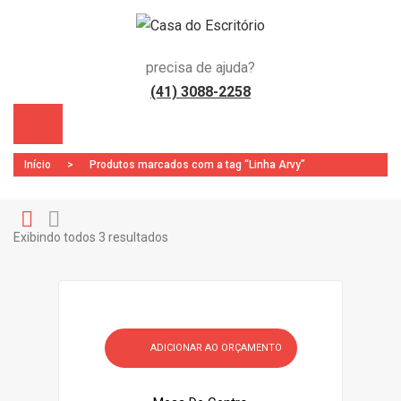
precisa de ajuda?
(41) 3088-2258
Início
>
Produtos marcados com a tag “Linha Arvy”
Exibindo todos 3 resultados
Gr
Li
)
id
st
ADICIONAR AO ORÇAMENTO