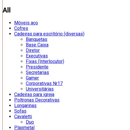
All
Móveis aço
Cofres
Cadeiras para escritório (diversas)
Banquetas
Base Caixa
Diretor
Executivas
Fixas (Interlocutor)
Presidente
Secretarias
Gamer
Corporativas Nr17
Universitárias
Cadeiras para igreja
Poltronas Decorativas
Longarinas
Sofas
Cavaletti
Duo
Plaxmetal