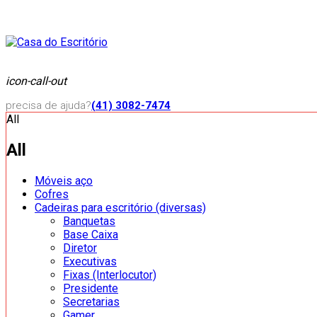
icon-call-out
precisa de ajuda?
(41) 3082-7474
All
All
Móveis aço
Cofres
Cadeiras para escritório (diversas)
Banquetas
Base Caixa
Diretor
Executivas
Fixas (Interlocutor)
Presidente
Secretarias
Gamer