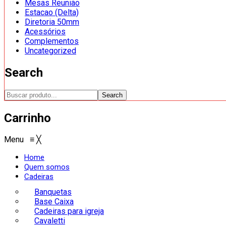
Mesas Reunião
Estacao (Delta)
Diretoria 50mm
Acessórios
Complementos
Uncategorized
Search
Search
Carrinho
Menu
≡
╳
Home
Quem somos
Cadeiras
Banquetas
Base Caixa
Cadeiras para igreja
Cavaletti