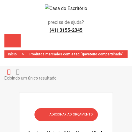
precisa de ajuda?
(41) 3155-2345
Início
>
Produtos marcados com a tag “gaveteiro compartilhado”
Exibindo um único resultado
Gr
Li
)
id
st
ADICIONAR AO ORÇAMENTO