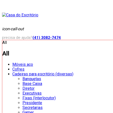
icon-call-out
precisa de ajuda?
(41) 3082-7474
All
All
Móveis aço
Cofres
Cadeiras para escritório (diversas)
Banquetas
Base Caixa
Diretor
Executivas
Fixas (Interlocutor)
Presidente
Secretarias
Gamer