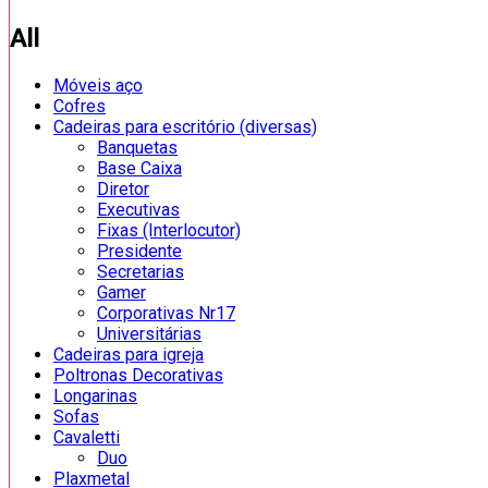
All
Móveis aço
Cofres
Cadeiras para escritório (diversas)
Banquetas
Base Caixa
Diretor
Executivas
Fixas (Interlocutor)
Presidente
Secretarias
Gamer
Corporativas Nr17
Universitárias
Cadeiras para igreja
Poltronas Decorativas
Longarinas
Sofas
Cavaletti
Duo
Plaxmetal