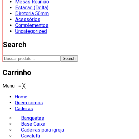
Mesas Reunião
Estacao (Delta)
Diretoria 50mm
Acessórios
Complementos
Uncategorized
Search
Search
Carrinho
Menu
≡
╳
Home
Quem somos
Cadeiras
Banquetas
Base Caixa
Cadeiras para igreja
Cavaletti