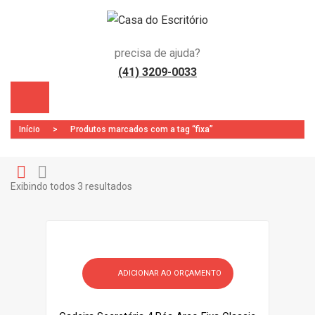
precisa de ajuda?
(41) 3209-0033
Início
>
Produtos marcados com a tag “fixa”
Exibindo todos 3 resultados
Gr
Li
)
id
st
ADICIONAR AO ORÇAMENTO