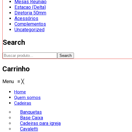
Mesas Reunião
Estacao (Delta)
Diretoria 50mm
Acessórios
Complementos
Uncategorized
Search
Search
Carrinho
Menu
≡
╳
Home
Quem somos
Cadeiras
Banquetas
Base Caixa
Cadeiras para igreja
Cavaletti