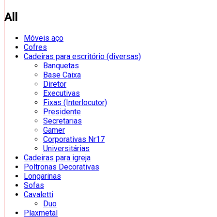
All
Móveis aço
Cofres
Cadeiras para escritório (diversas)
Banquetas
Base Caixa
Diretor
Executivas
Fixas (Interlocutor)
Presidente
Secretarias
Gamer
Corporativas Nr17
Universitárias
Cadeiras para igreja
Poltronas Decorativas
Longarinas
Sofas
Cavaletti
Duo
Plaxmetal