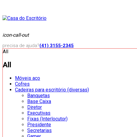
icon-call-out
precisa de ajuda?
(41) 3155-2345
All
All
Móveis aço
Cofres
Cadeiras para escritório (diversas)
Banquetas
Base Caixa
Diretor
Executivas
Fixas (Interlocutor)
Presidente
Secretarias
Gamer