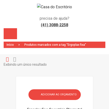
precisa de ajuda?
(41) 3088-2258
Início
>
Produtos marcados com a tag “Ergoplax fixa”
Exibindo um único resultado
Gr
Li
)
id
st
ADICIONAR AO ORÇAMENTO