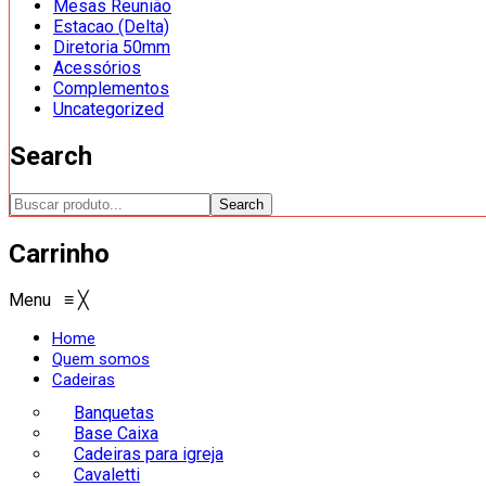
Mesas Reunião
Estacao (Delta)
Diretoria 50mm
Acessórios
Complementos
Uncategorized
Search
Search
Carrinho
Menu
≡
╳
Home
Quem somos
Cadeiras
Banquetas
Base Caixa
Cadeiras para igreja
Cavaletti