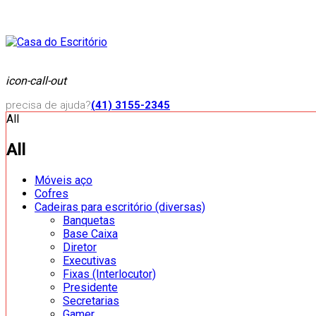
icon-call-out
precisa de ajuda?
(41) 3155-2345
All
All
Móveis aço
Cofres
Cadeiras para escritório (diversas)
Banquetas
Base Caixa
Diretor
Executivas
Fixas (Interlocutor)
Presidente
Secretarias
Gamer