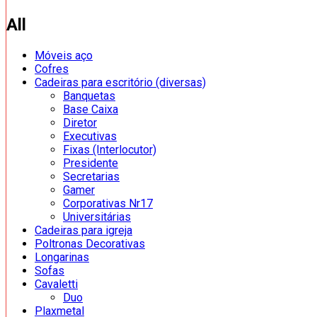
All
Móveis aço
Cofres
Cadeiras para escritório (diversas)
Banquetas
Base Caixa
Diretor
Executivas
Fixas (Interlocutor)
Presidente
Secretarias
Gamer
Corporativas Nr17
Universitárias
Cadeiras para igreja
Poltronas Decorativas
Longarinas
Sofas
Cavaletti
Duo
Plaxmetal