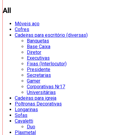
All
Móveis aço
Cofres
Cadeiras para escritório (diversas)
Banquetas
Base Caixa
Diretor
Executivas
Fixas (Interlocutor)
Presidente
Secretarias
Gamer
Corporativas Nr17
Universitárias
Cadeiras para igreja
Poltronas Decorativas
Longarinas
Sofas
Cavaletti
Duo
Plaxmetal