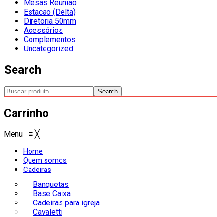
Mesas Reunião
Estacao (Delta)
Diretoria 50mm
Acessórios
Complementos
Uncategorized
Search
Search
Carrinho
Menu
≡
╳
Home
Quem somos
Cadeiras
Banquetas
Base Caixa
Cadeiras para igreja
Cavaletti