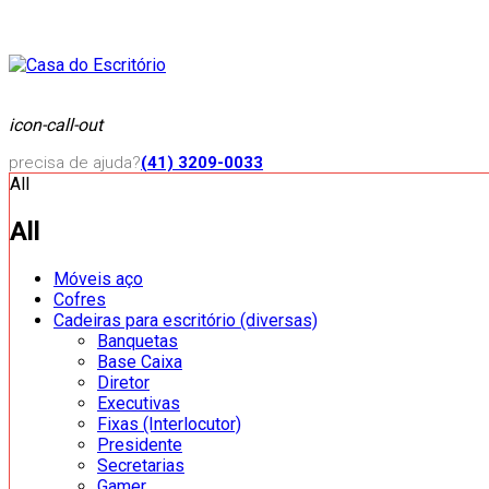
icon-call-out
precisa de ajuda?
(41) 3209-0033
All
All
Móveis aço
Cofres
Cadeiras para escritório (diversas)
Banquetas
Base Caixa
Diretor
Executivas
Fixas (Interlocutor)
Presidente
Secretarias
Gamer