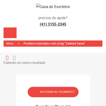
precisa de ajuda?
(41) 3155-2345
Início
>
Produtos marcados com a tag “Cadeira Caixa”
Exibindo um único resultado
Gr
Li
)
id
st
ADICIONAR AO ORÇAMENTO