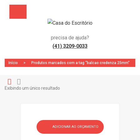
precisa de ajuda?
(41) 3209-0033
Início
>
Produtos marcados com a tag “balcao credenza 25mm”
Exibindo um único resultado
Gr
Li
id
st
ADICIONAR AO ORÇAMENTO