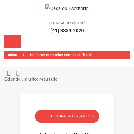
precisa de ajuda?
(41) 3334-2020
Início
>
Produtos marcados com a tag “back”
Exibindo um único resultado
Gr
Li
)
id
st
ADICIONAR AO ORÇAMENTO