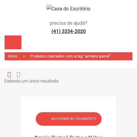
precisa de ajuda?
(41) 3334-2020
Início
>
Produtos marcados com a tag “armário painel”
Exibindo um único resultado
Gr
Li
)
id
st
ADICIONAR AO ORÇAMENTO