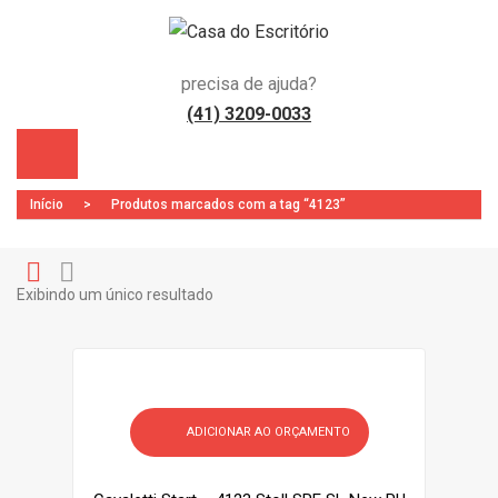
precisa de ajuda?
(41) 3209-0033
Início
>
Produtos marcados com a tag “4123”
Exibindo um único resultado
Gr
Li
)
id
st
ADICIONAR AO ORÇAMENTO