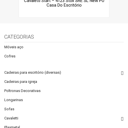
Cavaletti Start – 4123 Stoll SRE SL New PU
Casa Do Escritório
CATEGORIAS
Móveis aço
Cofres
Cadeiras para escritório (diversas)
Cadeiras para igreja
Poltronas Decorativas
Longarinas
Sofas
Cavaletti
Plaxmetal