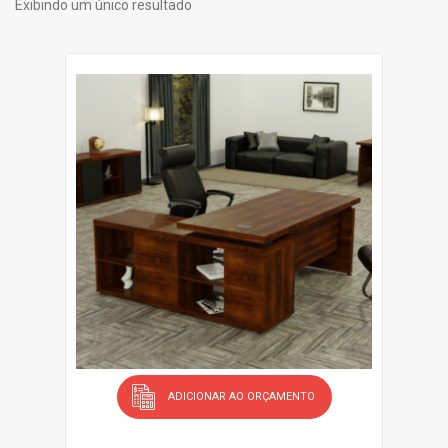
Exibindo um único resultado
Gr
Li
id
st
ADICIONAR AO ORÇAMENTO