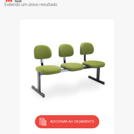
Exibindo um único resultado
Gr
Li
id
st
ADICIONAR AO ORÇAMENTO