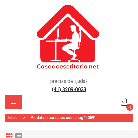
precisa de ajuda?
(41) 3209-0033
)
0
Início
>
Produtos marcados com a tag “4009”
Nenhum produto no carrinho.