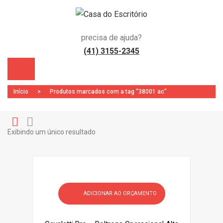
precisa de ajuda?
(41) 3155-2345
Início
>
Produtos marcados com a tag “38001 ac”
Exibindo um único resultado
Gr
Li
)
id
st
ADICIONAR AO ORÇAMENTO