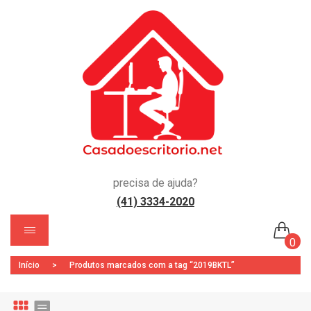
precisa de ajuda?
(41) 3334-2020
)
0
Início
>
Produtos marcados com a tag “2019BKTL”
Nenhum produto no carrinho.