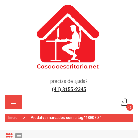
precisa de ajuda?
(41) 3155-2345
)
0
Início
>
Produtos marcados com a tag “18007 S”
Nenhum produto no carrinho.