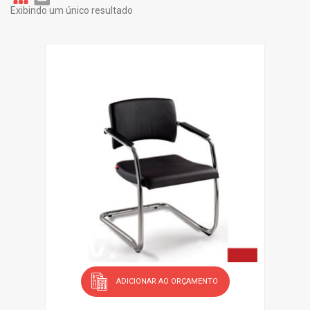
Exibindo um único resultado
Gr
Li
id
st
ADICIONAR AO ORÇAMENTO