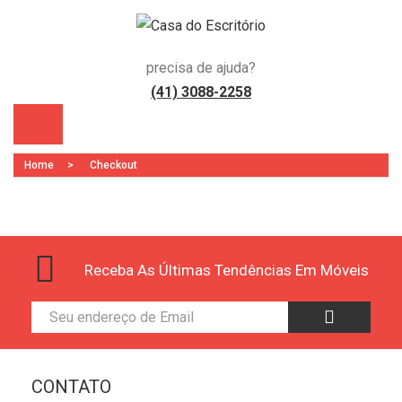
precisa de ajuda?
(41) 3088-2258
Home
>
Checkout
Receba As Últimas Tendências Em Móveis
)
CONTATO