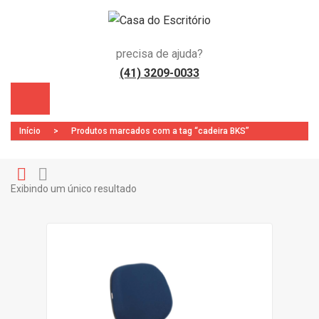
precisa de ajuda?
(41) 3209-0033
Início
>
Produtos marcados com a tag “cadeira BKS”
Exibindo um único resultado
Gr
Li
)
id
st